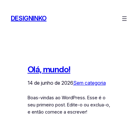
Pular
para
DESIGNINKO
o
conteúdo
Olá, mundo!
14 de junho de 2026
Sem categoria
Boas-vindas ao WordPress. Esse é o
seu primeiro post. Edite-o ou exclua-o,
e então comece a escrever!